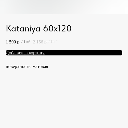
Kataniya 60x120
1 590
р.
2 156
р.
/
1 m²
/
1 m²
Добавить в корзину
поверхность: матовая